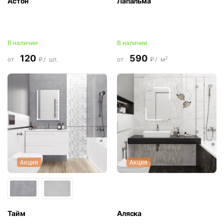
Астон
Лапальма
В наличии
В наличии
120
590
2
от
₽/
шт.
от
₽/
м
Акция
Акция
Тайм
Аляска