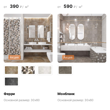
390
590
2
2
от
₽/
м
от
₽/
м
Акция
Акция
Ферри
Монбланк
Основной размер:
30x60
Основной размер:
30x60