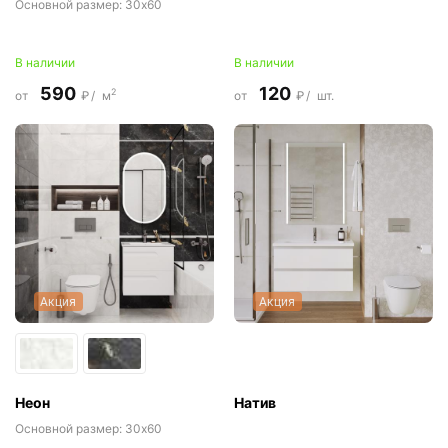
Основной размер:
30x60
В наличии
В наличии
590
120
2
от
₽/
м
от
₽/
шт.
Акция
Акция
Неон
Натив
Основной размер:
30x60